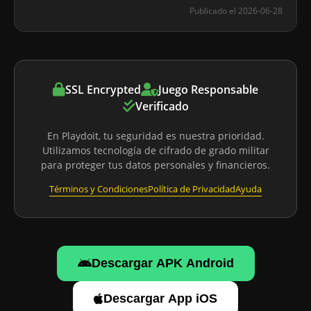
Publicado el 2026-06-28
SSL Encrypted
Juego Responsable
Verificado
En Playdoit, tu seguridad es nuestra prioridad.
Utilizamos tecnología de cifrado de grado militar
para proteger tus datos personales y financieros.
Términos y Condiciones
Política de Privacidad
Ayuda
Descargar APK Android
Descargar App iOS