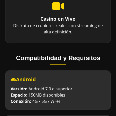
Casino en Vivo
Disfruta de crupieres reales con streaming de
alta definición.
Compatibilidad y Requisitos
Android
Versión:
Android 7.0 o superior
Espacio:
150MB disponibles
Conexión:
4G / 5G / Wi-Fi