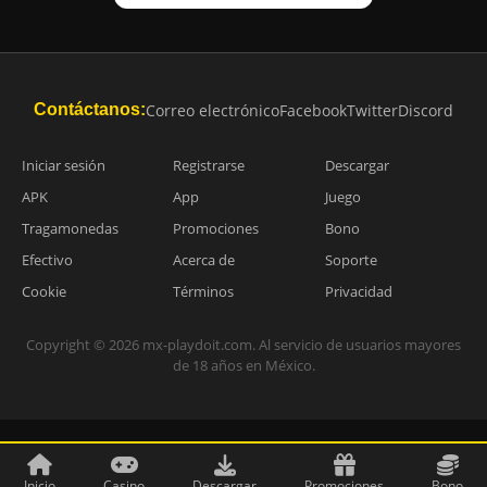
Correo electrónico
Facebook
Twitter
Discord
Contáctanos:
Iniciar sesión
Registrarse
Descargar
APK
App
Juego
Tragamonedas
Promociones
Bono
Efectivo
Acerca de
Soporte
Cookie
Términos
Privacidad
Copyright © 2026 mx-playdoit.com. Al servicio de usuarios mayores
de 18 años en México.
Inicio
Casino
Descargar
Promociones
Bono