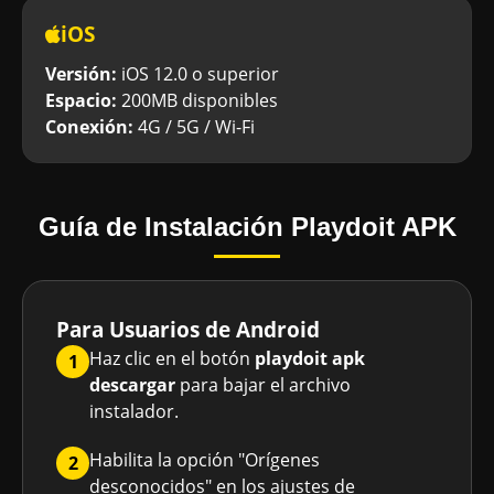
iOS
Versión:
iOS 12.0 o superior
Espacio:
200MB disponibles
Conexión:
4G / 5G / Wi-Fi
Guía de Instalación Playdoit APK
Para Usuarios de Android
Haz clic en el botón
playdoit apk
1
descargar
para bajar el archivo
instalador.
Habilita la opción "Orígenes
2
desconocidos" en los ajustes de